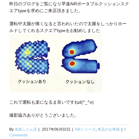
昨日のブログをご覧になり早速AiRポータブルクッションスク
エアtypeを求めにご来店頂きました。
運転中太腿が痛くなると言われいたので太腿をしっかりホー
ルドしてくれるスクエアtypeをお勧めしました
これで運転も楽になるま良いですねd(^_^o)
撮影協力ありがとうございました。
By
糸賀ふとん店
|
2017年06月02日
|
AiRシリーズ
,
来店のお客様
|
0
Comments