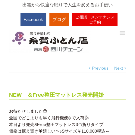
出雲から快適な眠りで人生を変えるお手伝い
ご相談・メンテナンス
Facebook
ブログ
ご予約
Previous
Next
NEW ＆Free整圧マットレス発売開始
お待たせしました
😊
全国でどこよりも早く飛行機便
✈️
で入荷
👍
本日より発売&Free整圧マットレス3つ折りタイプ
価格は据え置き
💖
嬉しい〜♪Sサイズ￥110,000税込～