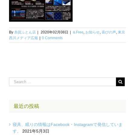
By
糸賀ふとん店
|
2020年02月08日
|
＆Free
,
お知らせ
,
喜びの声
,
東京
西川メディア広報
|
0 Comments
最近の投稿
寝具、眠りの情報はFacebook・Instagramで発信していま
す。
2021年5月3日