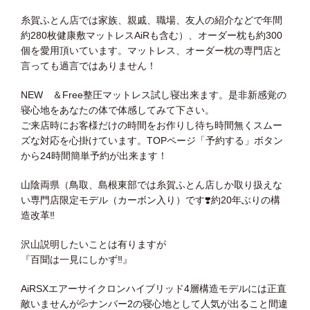
糸賀ふとん店では家族、親戚、職場、友人の紹介などで年間
約280枚健康敷マットレスAiRも含む）、オーダー枕も約300
個を愛用頂いています。マットレス、オーダー枕の専門店と
言っても過言ではありません！
NEW ＆Free整圧マットレス試し寝出来ます。是非新感覚の
寝心地をあなたの体で体感してみて下さい。
ご来店時にお客様だけの時間をお作りし待ち時間無くスムー
ズな対応を心掛けています。TOPページ「予約する」ボタン
から24時間簡単予約が出来ます！
山陰両県（鳥取、島根東部では糸賀ふとん店しか取り扱えな
い専門店限定モデル（カーボン入り）です
❣️
約20年ぶりの構
造改革
‼️
沢山説明したいことは有りますが
『百聞は一見にしかず
‼️
』
AiRSXエアーサイクロンハイブリッド4層構造モデルには正直
敵いませんが
💦
ナンバー2の寝心地として人気が出ること間違