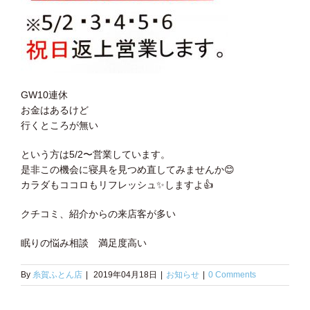
GW10連休
お金はあるけど
行くところが無い
という方は5/2〜営業しています。
是非この機会に寝具を見つめ直してみませんか
😊
カラダもココロもリフレッシュ
✨
しますよ
👍
クチコミ、紹介からの来店客が多い
眠りの悩み相談 満足度高い
By
糸賀ふとん店
|
2019年04月18日
|
お知らせ
|
0 Comments