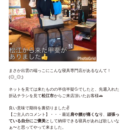
まさか出雲の端っこにこんな寝具専門店があるなんて！
(◎_◎;)
ネットを見ては来たものの半信半疑
💦
でしたと、先週入れた
折込チラシを見て
松江市
からご来店頂いたお客様
🚗
良い意味で期待を裏切りました
✌
【ご主人のコメント】・・・最近
肩や腰が痛くなり
、
頑張っ
ている自分にご褒美
として納得できる寝具があれば欲しいな
ぁ〜と思ってやって来ました。