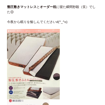
整圧敷きマットレス
と
オーダー枕
に寝た瞬間秒殺（笑）でし
た
😊
今夜から眠りを愉しんでくださいd(^_^o)