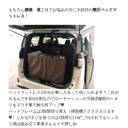
もちろん
腰痛
、
肩こり
でお悩みの方に大好評の
整圧ベッドマ
ットレス
！
ベッドマットレス2台分が車に入るって信じられます？これが
入るんです
👍
3分割なのでローテーションが可能
✌️
腰部のヘタ
リをズラす事で耐久性アップ
💖
ベッドフレームは3段階切り替え（掃除機ラクラク入ります
💖
）しかも
‼️
ネジを使うのは2箇所だけd(^_^o)それでもシッカ
リ感は組み立て業者さんもイチ押し
👍