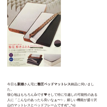
今日も
新婚
さん宅に
整圧ベッドマットレス
納品に伺いまし
た。
寝心地はもちろん
👍
です
💖
そして特に引越しの可能性のある
人に「こんなのあったら良いなぁ〜
✨
」嬉しい機能が盛り沢
山のマットレスとベッドフレームですd(^_^o)