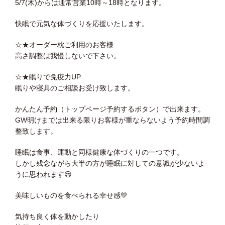
5/7(木)からは通常営業10時～18時となります。
快眠で元気な体づくりを応援いたします。
☆★オーダー枕ご利用のお客様
高さ調整は我慢しないで下さい。
☆★眠りで免疫力UP
眠りや寝具のご相談お受け致します。
かんたん予約（トップページ予約するボタン）で出来ます。
GW明けまでは出来る限りお客様が重ならないよう予約時間調
整致します。
睡眠は食事、運動と同様健康な体づくりの一つです。
しかし残念ながら大半の方が睡眠に対しての意識が少ないよ
うに思われます
😢
美味しいものを食べられる幸せ感
💛
気持ち良く体を動かしたり