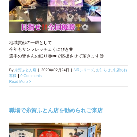
地域貢献の一環として
今年もサンフレッチェくにびき
⚽️
選手の皆さんの眠り
😪
💤
で応援させて頂きます
😊
By
糸賀ふとん店
|
2020年02月24日
|
AiRシリーズ
,
お知らせ
,
来店のお
客様
|
0 Comments
Read More
職場で糸賀ふとん店を勧められご来店