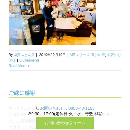
By
糸賀ふとん店
|
2019年12月19日
|
AiRシリーズ
,
喜びの声
,
来店のお
客様
|
0 Comments
Read More
ご縁に感謝
ナント
‼️
こんなことがあるんですね
😲
お問い合わせ：
お問い合わせ：
0853-43-1153
0853-43-1153
※9:30～17:00(定休日:火・水・奇数木曜)
※9:30～17:00(定休日:火・水・奇数木曜)
北は新潟県から南は宮崎県からのお客様にご来店頂きまし
た。お客様同士もビックリされてました
😅
お問い合わせフォーム
お問い合わせフォーム
とは言っても出身地の話ですけどね。