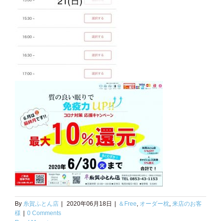
By
糸賀ふとん店
|
2020年06月18日
|
＆Free
,
オーダー枕
,
来店のお客
様
|
0 Comments