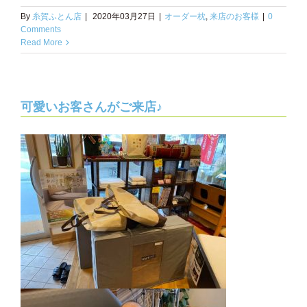
By
糸賀ふとん店
|
2020年03月27日
|
オーダー枕
,
来店のお客様
|
0
Comments
Read More
可愛いお客さんがご来店♪