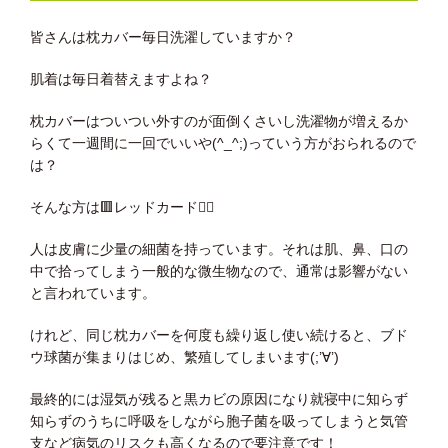
皆さんは枕カバー毎日洗濯していますか？
肌着は毎日着替えますよね？
枕カバーはついつい外すのが面倒くさいし洗濯物が増えるか
らくて一週間に一回でいいや(^_^;)っていう方がおられるので
は？
そんな方は🟥レッドカード🙅‍♂️
人は皮膚に少量の細菌を持っています。それは肌、鼻、口の
中で拾ってしまう一般的な微生物なので、通常は影響がない
と言われています。
けれど、同じ枕カバーを何度も繰り返し使い続けると、ブド
ウ球菌が集まりはじめ、繁殖してしまいます(;’∀’)
最終的には湿気が残ると黒カビの原因になり就寝中に知らず
知らずのうちに呼吸をしながら胞子菌を吸ってしまうと気管
支など病気のリスクも高くなるので要注意です！