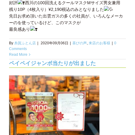
好評
西川の100回洗えるクールマスクMサイズ男女兼用
残り10P（4枚入り）¥2,190税込のみとなりました
先日お求め頂いた出雲ガスの多くの社員が、いろんなメーカ
ーのを使っているけど、このマスクが
最良感あり
By
糸賀ふとん店
|
2020年09月06日
|
喜びの声
,
来店のお客様
|
0
Comments
Read More
ペイペイジャンボ当たりが出ました