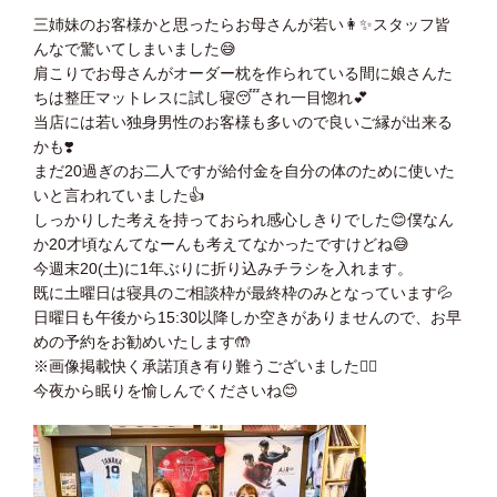
三姉妹のお客様かと思ったらお母さんが若い👩✨スタッフ皆
んなで驚いてしまいました😅
肩こりでお母さんがオーダー枕を作られている間に娘さんた
ちは整圧マットレスに試し寝😴され一目惚れ💕
当店には若い独身男性のお客様も多いので良いご縁が出来る
かも❣️
まだ20過ぎのお二人ですが給付金を自分の体のために使いた
いと言われていました👍
しっかりした考えを持っておられ感心しきりでした😊僕なん
か20才頃なんてなーんも考えてなかったですけどね😅
今週末20(土)に1年ぶりに折り込みチラシを入れます。
既に土曜日は寝具のご相談枠が最終枠のみとなっています💦
日曜日も午後から15:30以降しか空きがありませんので、お早
めの予約をお勧めいたします🤲
※画像掲載快く承諾頂き有り難うございました🙇‍♂️
今夜から眠りを愉しんでくださいね😊