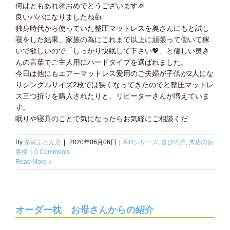
何はともあれ㊗️おめでとうございます🎉
良いパパになりましたね👍
独身時代から使っていた整圧マットレスを奥さんにもと試し
寝をした結果、家族の為にこれまで以上に頑張って働いて稼
いで欲しいので「しっかり快眠して下さい💖」と優しい奥さ
んの言葉でご主人用にハードタイプを選ばれました。
今日は他にもエアーマットレス愛用のご夫婦が子供が2人にな
りシングルサイズ2枚では狭くなってきたのでと整圧マットレ
ス三つ折りを購入されたりと、リピーターさんが増えていま
す。
眠りや寝具のことで気になったらお気軽にご相談くだ
By
糸賀ふとん店
|
2020年06月06日
|
AiRシリーズ
,
喜びの声
,
来店のお
客様
|
0 Comments
Read More
オーダー枕 お母さんからの紹介