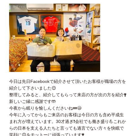
今日は先日Facebookで紹介させて頂いたお客様が職場の方を
紹介して下さいました
😊
整理してみると、紹介してもらって来店の方が次の方を紹介
❣️
新しいご縁に感謝です
🤲
今夜から眠りを愉しんくださいね
💤
😪
今年に入ってからもご来店のお客様は今日の方も含め平成生
まれ方が増えています。30才過ぎ
❗️
会社でも働き盛り
💪
これか
らの日本を支える人たちと言っても過言でない方々を快眠で
笑顔に
😊
をモットーに頑張っています
❣️