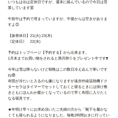
いつもは
㊗️
は定休日ですが、週末に絡んでいるので今日は営
業しています
🈺
午前中は予約で埋まっていますが、午後からは空きがありま
すよ
😊
【振替休日】21(火).23(木)
《定休日》 22(水)
予約はトップページ【予約する】から出来ます。
1月末までお買い物をされると満月卵
🥚
をプレゼント中です
❣️
今年は雪は降らないけど朝晩はこの数日冷え込んで寒いです
ね
😨
布団が冷たいと入るのも嫌になりますが遠赤外線温熱機ドク
ターセラはタイマーでセットしておくと寝るときには掛け敷
きともにほんわか暖かくなっているので早く布団に入りたく
なる寝具です。
★年明け早々にお求め頂いたご夫婦の方から「靴下を履かな
くても寝られるようになりました。毎晩2時間おきに行ってい