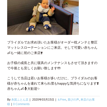
ブライダルでお求め頂いたお客様がオーダー枕メンテと整圧
マットレスローテーションにご来店。そして可愛い赤ちゃん
👶
も一緒に初のご来店
❣️
お子様の成長と共に寝具のメンテナンスもさせて頂きますの
で今後とも宜しくお願い致します
🤲
こうして当店は若いお客様が多いだけに、ブライダルのお客
様が赤ちゃんを連れて来られ僕もhappyな気持ちになります
❣️
赤ちゃん
👶
🤱
大歓迎
✨
By
糸賀ふとん店
|
2020年03月15日
|
＆Free
,
喜びの声
,
来店のお客
様
|
0 Comments