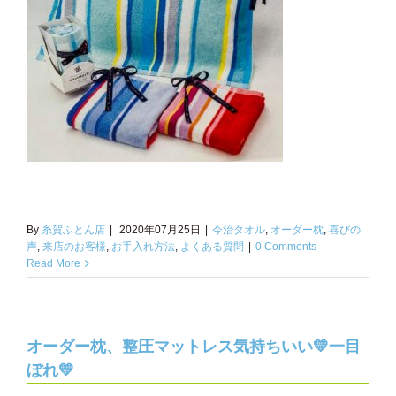
By
糸賀ふとん店
|
2020年07月25日
|
今治タオル
,
オーダー枕
,
喜びの
声
,
来店のお客様
,
お手入れ方法
,
よくある質問
|
0 Comments
Read More
オーダー枕、整圧マットレス気持ちいい💛一目
ぼれ💛