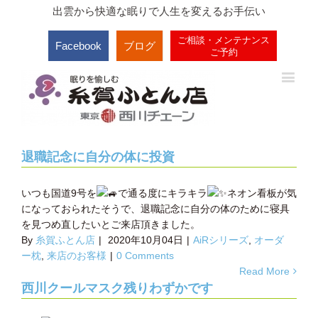
出雲から快適な眠りで人生を変えるお手伝い
ご相談・メンテナンス
Facebook
ブログ
ご予約
退職記念に自分の体に投資
いつも国道9号を
で通る度にキラキラ
ネオン看板が気
になっておられたそうで、退職記念に自分の体のために寝具
を見つめ直したいとご来店頂きました。
By
糸賀ふとん店
|
2020年10月04日
|
AiRシリーズ
,
オーダ
ー枕
,
来店のお客様
|
0 Comments
Read More
西川クールマスク残りわずかです