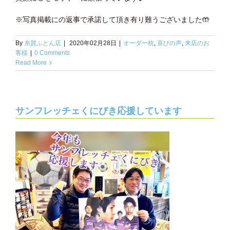
※写真掲載にの返事で承諾して頂き有り難うございました
🤲
By
糸賀ふとん店
|
2020年02月28日
|
オーダー枕
,
喜びの声
,
来店のお
客様
|
0 Comments
Read More
サンフレッチェくにびき応援しています