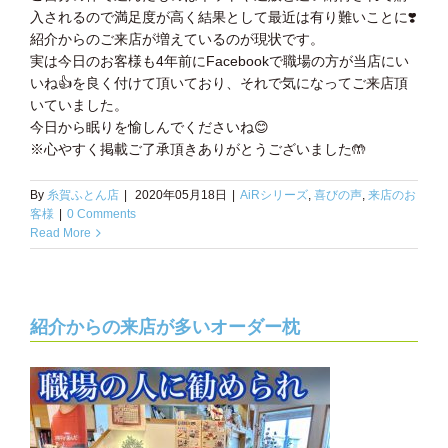
入されるので満足度が高く結果として最近は有り難いことに❣️
紹介からのご来店が増えているのが現状です。
実は今日のお客様も4年前にFacebookで職場の方が当店にい
いね👍を良く付けて頂いており、それで気になってご来店頂
いていました。
今日から眠りを愉しんでくださいね😊
※心やすく掲載ご了承頂きありがとうございました🤲
By
糸賀ふとん店
|
2020年05月18日
|
AiRシリーズ
,
喜びの声
,
来店のお
客様
|
0 Comments
Read More
紹介からの来店が多いオーダー枕