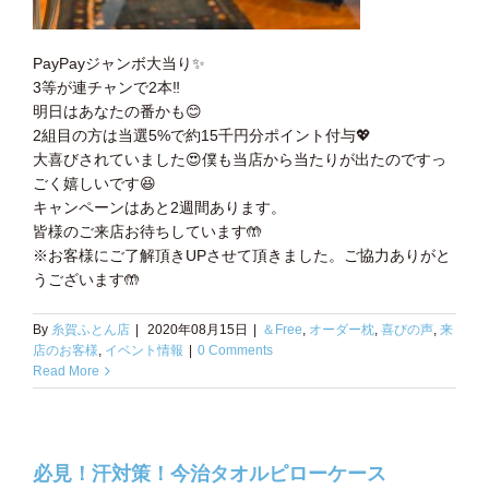
PayPayジャンボ大当り
✨
3等が連チャンで2本
‼️
明日はあなたの番かも
😊
2組目の方は当選5%で約15千円分ポイント付与
💖
大喜びされていました
😍
僕も当店から当たりが出たのですっ
ごく嬉しいです
😆
キャンペーンはあと2週間あります。
皆様のご来店お待ちしています
🤲
※お客様にご了解頂きUPさせて頂きました。ご協力ありがと
うございます
🤲
By
糸賀ふとん店
|
2020年08月15日
|
＆Free
,
オーダー枕
,
喜びの声
,
来
店のお客様
,
イベント情報
|
0 Comments
Read More
必見！汗対策！今治タオルピローケース