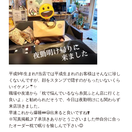
平成9年生まれ
‼️
当店では平成生まれのお客様はそんなに珍し
くないんですが、顔をスタンプで隠すのがもったいないくら
いイケメン
🤵
✨
職場や友達から「枕で悩んでいるなら糸賀ふとん店に行くと
良いよ」と勧められだそうで、今日は夜勤明けにも関わらず
来店頂きました。
早速これから爆睡
💤
😪
出来ると良いですね
❣️
※写真掲載
🤳
了承頂きありがとうございました
🤲
自分に合っ
たオーダー枕で眠りを愉しんで下さい
😊