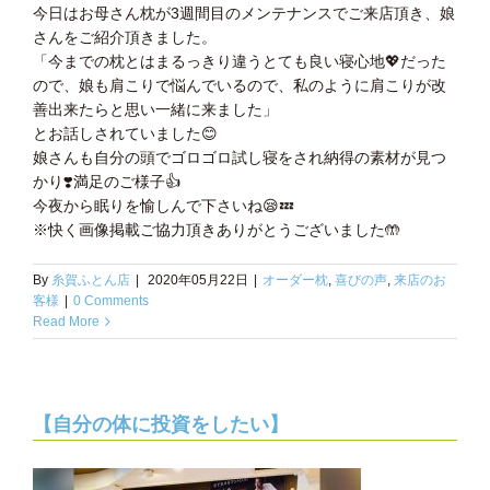
今日はお母さん枕が3週間目のメンテナンスでご来店頂き、娘
さんをご紹介頂きました。
「今までの枕とはまるっきり違うとても良い寝心地💖だった
ので、娘も肩こりで悩んでいるので、私のように肩こりが改
善出来たらと思い一緒に来ました」
とお話しされていました😊
娘さんも自分の頭でゴロゴロ試し寝をされ納得の素材が見つ
かり❣️満足のご様子👍
今夜から眠りを愉しんで下さいね😪💤
※快く画像掲載ご協力頂きありがとうございました🤲
By
糸賀ふとん店
|
2020年05月22日
|
オーダー枕
,
喜びの声
,
来店のお
客様
|
0 Comments
Read More
【自分の体に投資をしたい】