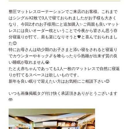
整圧マットレスローテーションでご来店のお客様。これまで
はシングルX2枚で3人で寝ておられましたがお子様も大きく
なり、今回2才のお子様用にと追加購入
✨
ご両親も良いマット
レスには良いオーダー枕ということで今夜から皆さん思う存
分寝返りが打て、肩も楽になりそうと
💖
と喜んでおられまし
た
😊
特にお母さんは幼少期のお子さまと添い寝をされると寝返り
でカウンターやキック
🦵
を喰らったり
💦
熟睡が出来ず質の良
い睡眠が取れません
😭
たとえ赤ちゃんであっても1人一枚のマットレスで自然に寝返
りが打てるスペースは欲しいものです。
新年を良い眠りで迎えたい方はお気軽にご相談下さい
😊
いつも画像掲載タグ付け快く承諾頂きありがとうございます
🤲