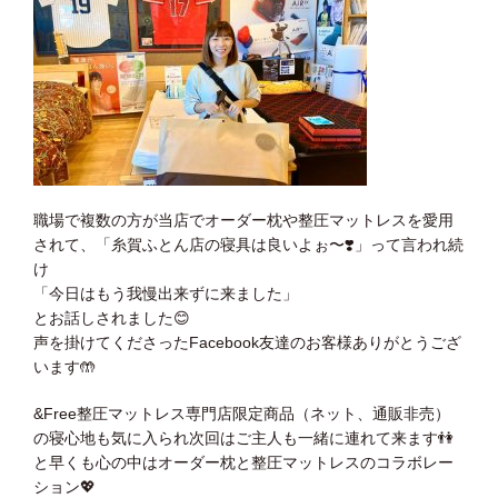
職場で複数の方が当店でオーダー枕や整圧マットレスを愛用
されて、「糸賀ふとん店の寝具は良いよぉ〜❣️」って言われ続
け
「今日はもう我慢出来ずに来ました」
とお話しされました😊
声を掛けてくださったFacebook友達のお客様ありがとうござ
います🤲
&Free整圧マットレス専門店限定商品（ネット、通販非売）
の寝心地も気に入られ次回はご主人も一緒に連れて来ます👫
と早くも心の中はオーダー枕と整圧マットレスのコラボレー
ション💖