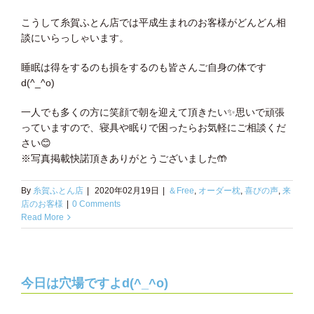
こうして糸賀ふとん店では平成生まれのお客様がどんどん相
談にいらっしゃいます。
睡眠は得をするのも損をするのも皆さんご自身の体です
d(^_^o)
一人でも多くの方に笑顔で朝を迎えて頂きたい✨思いで頑張
っていますので、寝具や眠りで困ったらお気軽にご相談くだ
さい😊
※写真掲載快諾頂きありがとうございました🤲
By
糸賀ふとん店
|
2020年02月19日
|
＆Free
,
オーダー枕
,
喜びの声
,
来
店のお客様
|
0 Comments
Read More
今日は穴場ですよd(^_^o)