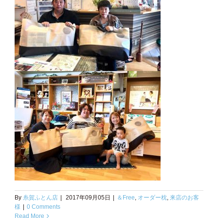
By
糸賀ふとん店
|
2017年09月05日
|
＆Free
,
オーダー枕
,
来店のお客
様
|
0 Comments
Read More