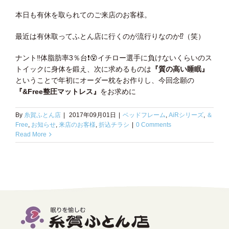
本日も有休を取られてのご来店のお客様。
最近は有休取ってふとん店に行くのが流行りなのか
⁉️
（笑）
ナント
‼️
体脂肪率3％台
❗️
😵
イチロー選手に負けないくらいのス
トイックに身体を鍛え、次に求めるものは
『質の高い睡眠』
ということで年初にオーダー枕をお作りし、今回念願の
『&Free整圧マットレス』
をお求めに
By
糸賀ふとん店
|
2017年09月01日
|
ベッドフレーム
,
AiRシリーズ
,
＆
Free
,
お知らせ
,
来店のお客様
,
折込チラシ
|
0 Comments
Read More