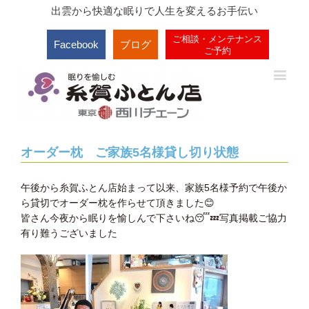
出雲から快適な眠りで人生を変えるお手伝い
ご相談・メンテナンス
Facebook
ブログ
ご予約
オーダー枕 ご家族5名様貸し切り状態
午後から糸賀ふとん店始まって以来、家族5名様予約で午後か
ら貸切でオーダー枕を作らせて頂きました
😊
皆さん今夜から眠りを愉しんで下さいね
😴
💤
写真掲載ご協力
有り難うございました